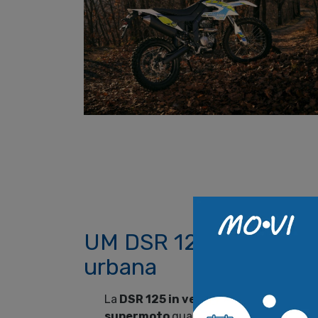
UM DSR 125 SM: piena 
urbana
La
DSR 125 in versione SM
non è una
supermoto
qualunque: corre con un