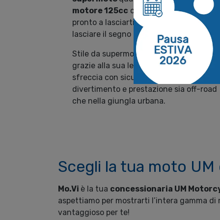
motore 125cc
che offre uno sprint
pronto a lasciarti a bocca aperta e a
lasciare il segno in città e non solo.
Stile da supermoto, agilità mai vista:
grazie alla sua leggerezza, la DSR SM
sfreccia con sicurezza assicurano
divertimento e prestazione sia off-road
che nella giungla urbana.
Scegli la tua moto UM 
Mo.Vi
è la tua
concessionaria UM Motorcy
aspettiamo per mostrarti l’intera gamma di
vantaggioso per te!