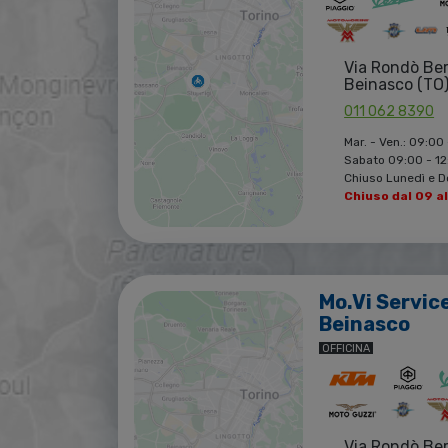
Via Rondò Be
Beinasco (TO
011 062 8390
Mar. - Ven.: 09:00 
Sabato 09:00 - 12:
Chiuso Lunedì e 
Chiuso dal 09 a
Mo.Vi Servic
Beinasco
OFFICINA
Via Rondò Be