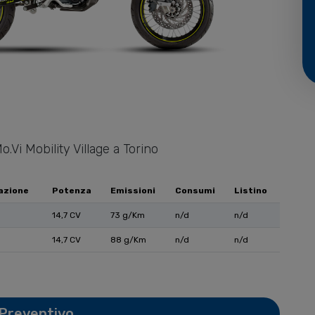
o.Vi Mobility Village a Torino
azione
Potenza
Emissioni
Consumi
Listino
14,7 CV
73 g/Km
n/d
n/d
14,7 CV
88 g/Km
n/d
n/d
 Preventivo