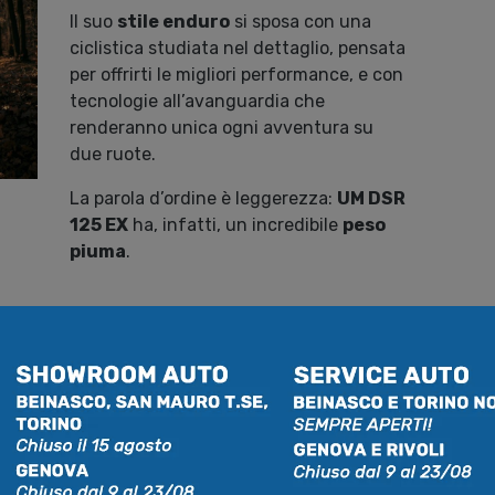
Il suo
stile enduro
si sposa con una
ciclistica studiata nel dettaglio, pensata
per offrirti le migliori performance, e con
tecnologie all’avanguardia che
renderanno unica ogni avventura su
due ruote.
La parola d’ordine è leggerezza:
UM DSR
125 EX
ha, infatti, un incredibile
peso
piuma
.
potenza per la giungla