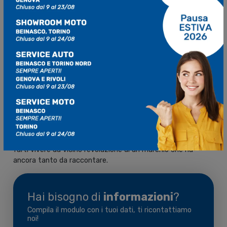
aspetto dell’esperienza utente: dal primo sguardo alla moto
in vetrina fino alla presenza sui social, tutto parla con la
stessa voce.
Scopri il nuovo volto di UM
Motorcycles da Mo.Vi a Torino
UM Motorcycles
ha dato il via a un cambiamento
profondo, che non è solo estetico ma strategico. Se vuoi
conoscere da vicino la nuova identità del brand e scoprire
cosa bolle in pentola per il 2025, passa da
Mo.Vi a Torino
:
ti aspettiamo per mostrarti tutte le novità in arrivo e per
farti vivere da vicino l’evoluzione di un marchio che ha
ancora tanto da raccontare.
Hai bisogno di
informazioni
?
Compila il modulo con i tuoi dati, ti ricontattiamo
noi!