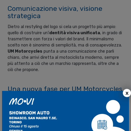
Comunicazione visiva, visione
strategica
Dietro al restyling del logo si cela un progetto più ampio:
quello di costruire un’i
dentità visiva unificata
, in grado di
trasmettere con forza i valori del brand. Il minimalismo
scelto non è sinonimo di semplicità, ma di consapevolezza.
UM Motorcycles
punta a una comunicazione che parli
chiaro, che arrivi diretta al motociclista moderno, sempre
più attento a ciò che un marchio rappresenta, oltre che a
ciò che propone.
Una nuova fase per UM Motorcycles
x
Il 2025 non è solo l’anno del nuovo logo, ma anche il punto
di partenza per una nuova fase nella storia di
UM
Motorcycles
. Design e innovazione restano i capisaldi su cui
si fonda il marchio, ma ora si affiancano a un
linguaggio
grafico più contemporaneo
e adatto alle sfide del
mercato globale. Il rinnovamento passa attraverso ogni